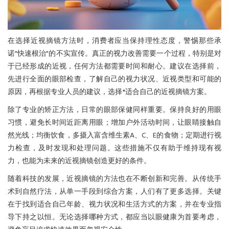
在选择近视摘镜方法时，消费者应当保持理性态度，警惕那些承
诺"快速根治"的不实宣传。真正的视力改善需要一个过程，特别是对
于已经形成的近视，任何方法都需要时间和耐心。建议在选择前，
先进行全面的眼部检查，了解自己的视力状况、近视类型和可能的
原因，再根据专业人员的建议，选择*适合自己的近视摘镜方案。
除了专业的矫正方法，日常的眼部保健同样重要。保持良好的用眼
习惯，避免长时间近距离用眼；增加户外活动时间，让眼睛接触自
然光线；均衡饮食，多摄入富含维生素A、C、E的食物；定期进行视
力检查，及时发现和处理问题。这些措施不仅有助于维持现有视
力，也能为未来的近视摘镜创造更好的条件。
随着科技的发展，近视摘镜的方法也在不断创新和完善。从传统手
术到自然疗法，从单一手段到综合方案，人们有了更多选择。关键
在于找到适合自己年龄、视力状况和生活方式的方案，并在专业指
导下持之以恒。无论选择哪种方式，都应当以眼健康为首要考虑，