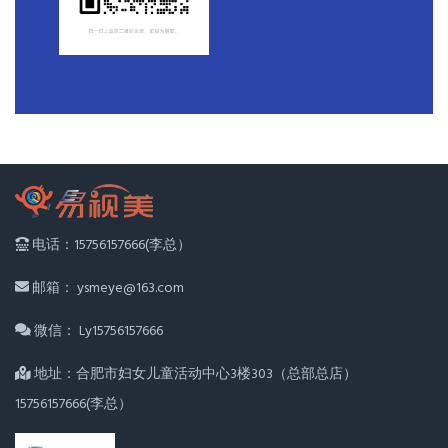
电话：15756157666(李总）
邮箱： ysmeye@163.com
微信： Ly15756157666
地址：合肥市妇女儿童活动中心3楼303（总部总店）
15756157666(李总）