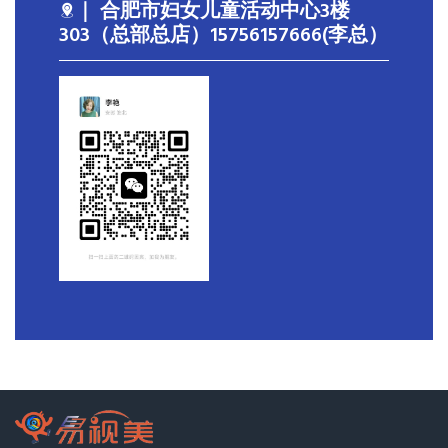
｜ 合肥市妇女儿童活动中心3楼
303（总部总店）15756157666(李总）