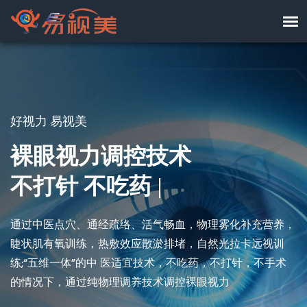
好视力 易视美
裸眼视力调控技术
不打
|
通过中医点穴、通经疏络、活气畅血，物理雾化补充营养，
睫状肌有氧训练，热敷效应散淤排堵，自然光拉卡远视训
练;“五维一体”的中 医适宜技术，不吃药，不打针，不手术
的情况下，通过纯物理调养技术调控裸眼视力