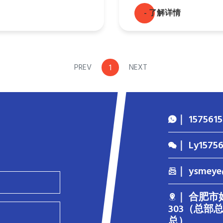
- 了解详情
PREV
NEXT
1
｜ 15756
｜ Ly1575
｜ ysmeye
｜ 合肥市
303（总部总店
总）