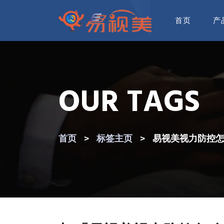
首页
产
OUR TAGS
首页
标签主页
易视美视力防控