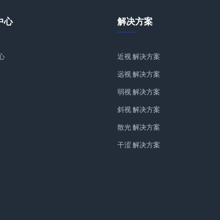
中心
解决方案
心
近视 解决方案
远视 解决方案
弱视 解决方案
斜视 解决方案
散光 解决方案
干涩 解决方案