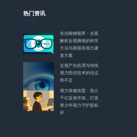
热门资讯
告别模糊视界：全面
解析近视摘镜的科学
方法与易视美视力康
复方案
近视产生机理与传统
视力防控技术的优点
和不足
视力保健加盟：抢占
千亿蓝海市场，打造
青少年视力守护新标
杆