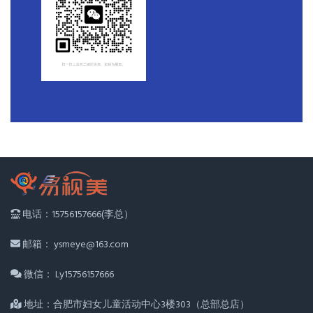
电话：15756157666(李总）
邮箱： ysmeye@163.com
微信： Ly15756157666
地址：合肥市妇女儿童活动中心3楼303（总部总店）