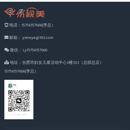
电话：15756157666(李总）
邮箱： ysmeye@163.com
微信： Ly15756157666
地址：合肥市妇女儿童活动中心3楼303（总部总店）
15756157666(李总）