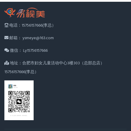
电话：15756157666(李总）
邮箱： ysmeye@163.com
微信： Ly15756157666
地址：合肥市妇女儿童活动中心3楼303（总部总店）
15756157666(李总）