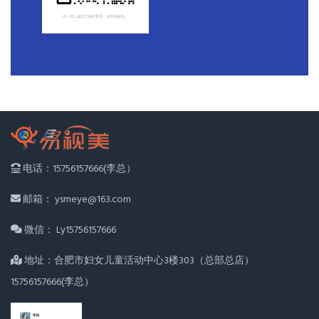
电话：15756157666(李总）
邮箱： ysmeye@163.com
微信： Ly15756157666
地址：合肥市妇女儿童活动中心3楼303（总部总店）
15756157666(李总）