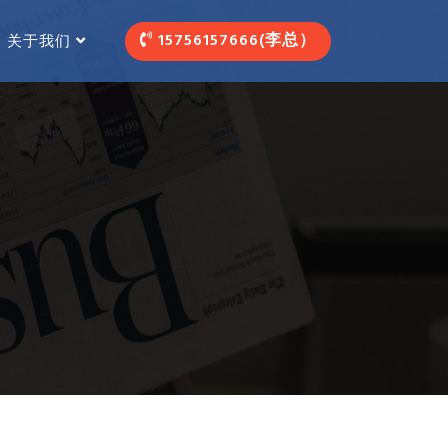
15756157666(李总）
关于我们