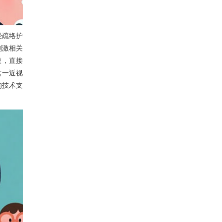
经疏络护
刺激相关
液，直接
这一近视
的技术支