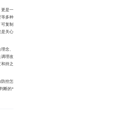
，更是一
盟等多种
了可复制
仅是关心
合理念、
上调理改
度和持之
力防控怎
判断的*