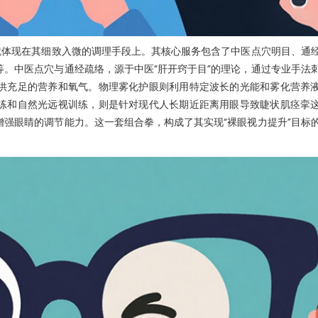
就体现在其细致入微的调理手段上。其核心服务包含了中医点穴明目、通
。中医点穴与通经疏络，源于中医“肝开窍于目”的理论，通过专业手法
供充足的营养和氧气。物理雾化护眼则利用特定波长的光能和雾化营养
练和自然光远视训练，则是针对现代人长期近距离用眼导致睫状肌痉挛
强眼睛的调节能力。这一套组合拳，构成了其实现“裸眼视力提升”目标