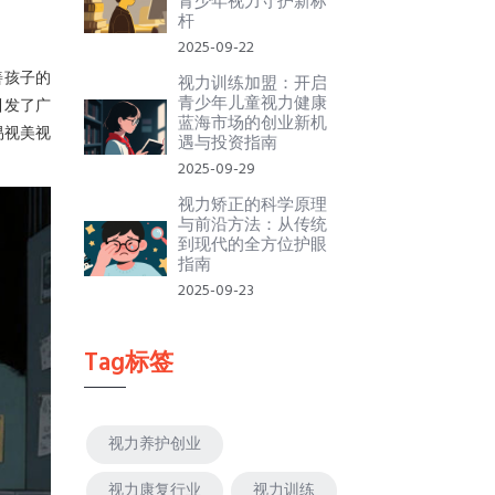
青少年视力守护新标
杆
2025-09-22
善孩子的
视力训练加盟：开启
青少年儿童视力健康
引发了广
蓝海市场的创业新机
易视美视
遇与投资指南
2025-09-29
视力矫正的科学原理
与前沿方法：从传统
到现代的全方位护眼
指南
2025-09-23
Tag标签
视力养护创业
视力康复行业
视力训练