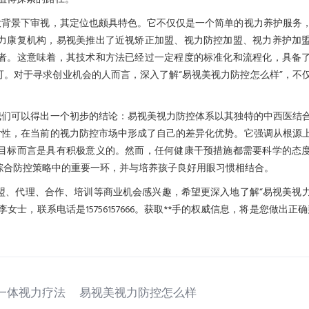
大背景下审视，其定位也颇具特色。它不仅仅是一个简单的视力养护服务
力康复机构，易视美推出了近视矫正加盟、视力防控加盟、视力养护加
者。这意味着，其技术和方法已经过一定程度的标准化和流程化，具备
。对于寻求创业机会的人而言，深入了解“易视美视力防控怎么样”，不
。
我们可以得出一个初步的结论：易视美视力防控体系以其独特的中西医结
对性，在当前的视力防控市场中形成了自己的差异化优势。它强调从根源
目标而言是具有积极意义的。然而，任何健康干预措施都需要科学的态
综合防控策略中的重要一环，并与培养孩子良好用眼习惯相结合。
盟、代理、合作、培训等商业机会感兴趣，希望更深入地了解“易视美视
士，联系电话是15756157666。获取**手的权威信息，将是您做出正确
一体视力疗法
易视美视力防控怎么样