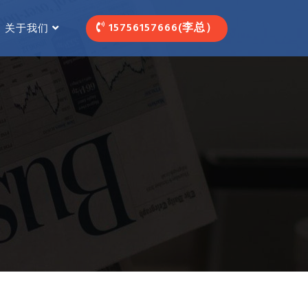
15756157666(李总）
关于我们