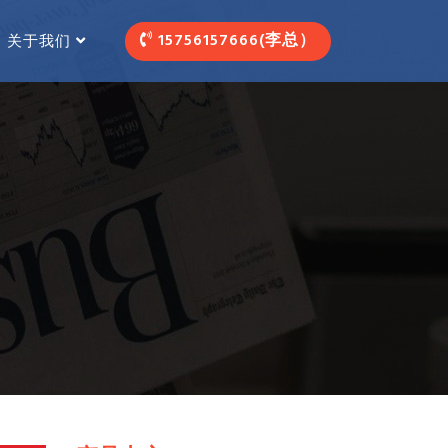
15756157666(李总）
关于我们