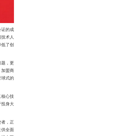
验证的成
到技术人
降低了创
问题，更
，加盟商
雪球式的
其核心技
于投身大
佼者，正
提供全面