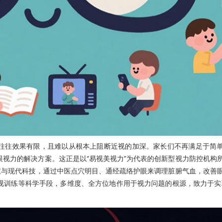
往往效果有限，且难以从根本上阻断近视的加深。家长们不再满足于简
视力的解决方案。这正是以“易视美视力”为代表的创新型视力防控机构
慧与现代科技，通过中医点穴明目、通经疏络护眼来调理脏腑气血，改善
视训练等科学手段，多维度、全方位地作用于视力问题的根源，致力于实