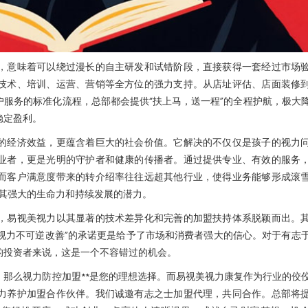
，意味着可以绕过漫长的自主研发和试错阶段，直接获得一套经过市场
技术、培训、运营、营销等全方位的强力支持。从店址评估、店面装修
服务的标准化流程，总部都会提供“扶上马，送一程”的全程护航，极大
稳定盈利。
的经济效益，更蕴含着巨大的社会价值。它解决的不仅仅是孩子的视力
业者，更是光明的守护者和健康的传播者。通过提供专业、有效的服务
而客户满意度带来的转介绍率往往远超其他行业，使得业务能够形成滚
了其强大的生命力和持续发展的潜力。
，易视美视力以其显著的技术差异化和完善的加盟扶持体系脱颖而出。
“视力不可逆改善”的承诺更是给予了市场和消费者强大的信心。对于有志
的投资者来说，这是一个不容错过的机会。
那么视力防控加盟**是您的理想选择。而易视美视力康复作为行业的佼
力养护加盟合作伙伴。我们诚邀有志之士加盟代理，共同合作。总部将