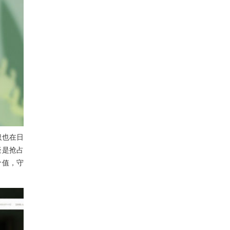
识也在日
疑是抢占
价值，守