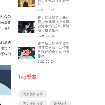
青少年视力守护新标
杆
2025-09-22
的社会公
视力训练加盟：开启
青少年儿童视力健康
的黄金赛
蓝海市场的创业新机
求，更具
遇与投资指南
2025-09-29
证的成功
视力矫正的科学原理
与前沿方法：从传统
，缩短了
到现代的全方位护眼
和系统的
指南
2025-09-23
Tag标签
视力养护创业
视力康复行业
视力训练