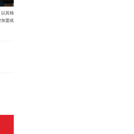
，以其独
控加盟或