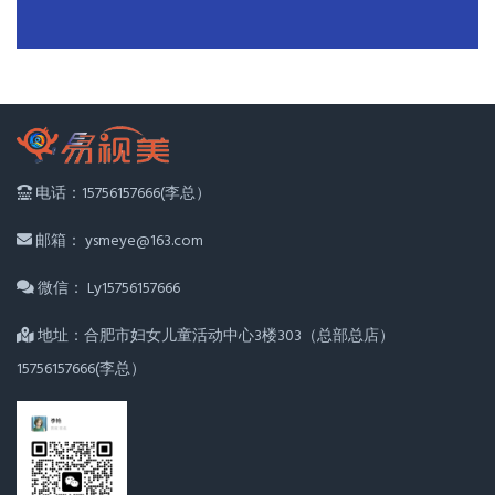
电话：15756157666(李总）
邮箱： ysmeye@163.com
微信： Ly15756157666
地址：合肥市妇女儿童活动中心3楼303（总部总店）
15756157666(李总）