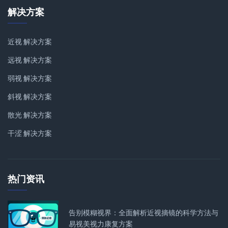
解决方案
近视 解决方案
远视 解决方案
弱视 解决方案
斜视 解决方案
散光 解决方案
干涩 解决方案
热门资讯
告别模糊视界：全面解析近视摘镜的科学方法与
易视美视力康复方案