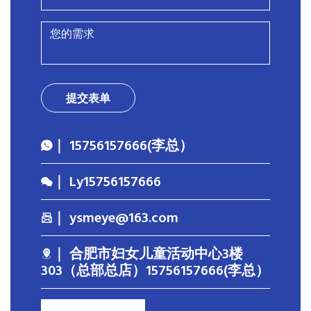
提交表单
｜ 15756157666(李总）
｜ Ly15756157666
｜ ysmeye@163.com
｜ 合肥市妇女儿童活动中心3楼
303（总部总店）15756157666(李总）