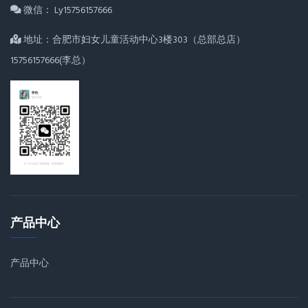
微信： Ly15756157666
地址：合肥市妇女儿童活动中心3楼303（总部总店）
15756157666(李总）
产品中心
产品中心