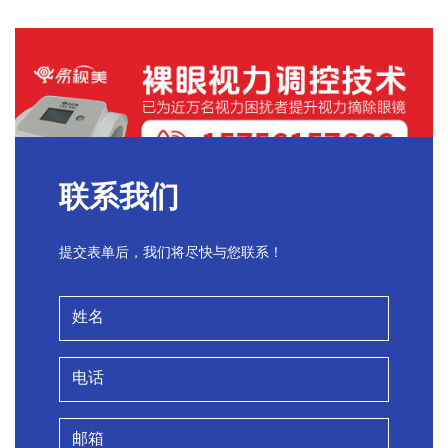
联系我们
提交表单后，我们将尽快与您联系！