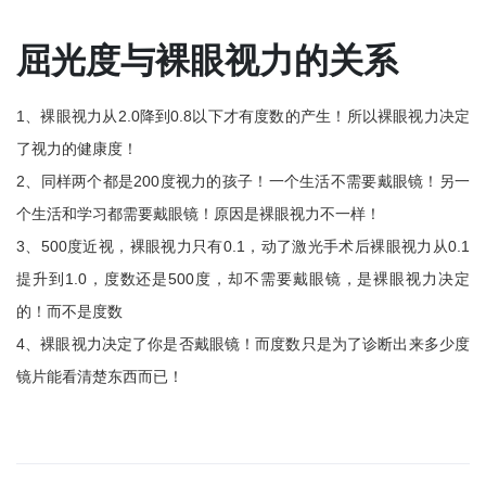
屈光度与裸眼视力的关系
1、裸眼视力从2.0降到0.8以下才有度数的产生！所以裸眼视力决定
了视力的健康度！
2、同样两个都是200度视力的孩子！一个生活不需要戴眼镜！另一
个生活和学习都需要戴眼镜！原因是裸眼视力不一样！
3、500度近视，裸眼视力只有0.1，动了激光手术后裸眼视力从0.1
提升到1.0，度数还是500度，却不需要戴眼镜，是裸眼视力决定
的！而不是度数
4、裸眼视力决定了你是否戴眼镜！而度数只是为了诊断出来多少度
镜片能看清楚东西而已！