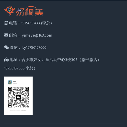
电话：15756157666(李总）
邮箱： ysmeye@163.com
微信： Ly15756157666
地址：合肥市妇女儿童活动中心3楼303（总部总店）
15756157666(李总）