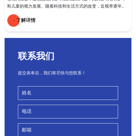
和儿童的视力发展。随着科技和生活方式的改变，近视率逐年...
- 了解详情
PREV
NEXT
1
2
联系我们
提交表单后，我们将尽快与您联系！