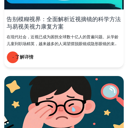
告别模糊视界：全面解析近视摘镜的科学方法
与易视美视力康复方案
在现代社会，近视已成为困扰全球数十亿人的普遍问题。从学龄
儿童到职场精英，越来越多的人渴望摆脱眼镜或隐形眼镜的束...
- 了解详情