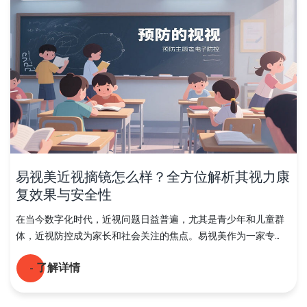
易视美近视摘镜怎么样？全方位解析其视力康
复效果与安全性
在当今数字化时代，近视问题日益普遍，尤其是青少年和儿童群
体，近视防控成为家长和社会关注的焦点。易视美作为一家专...
- 了解详情