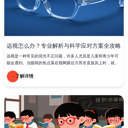
远视怎么办？专业解析与科学应对方案全攻略
远视是一种常见的屈光不正问题，许多人尤其是儿童和青少年可
能会遇到。当眼睛的焦点落在视网膜后方而非直接其上时，就...
- 了解详情