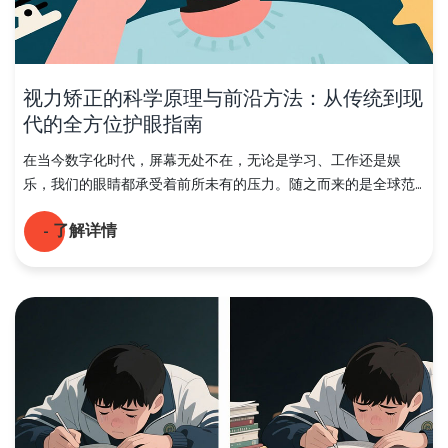
视力矫正的科学原理与前沿方法：从传统到现
代的全方位护眼指南
在当今数字化时代，屏幕无处不在，无论是学习、工作还是娱
乐，我们的眼睛都承受着前所未有的压力。随之而来的是全球范...
- 了解详情