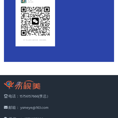
电话：15756157666(李总）
邮箱： ysmeye@163.com