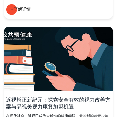
- 了解详情
近视矫正新纪元：探索安全有效的视力改善方
案与易视美视力康复加盟机遇
在现代社会，近视已成为全球性的健康问题，尤其影响着青少年