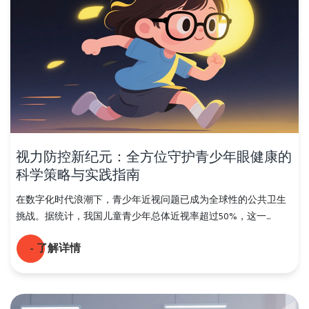
视力防控新纪元：全方位守护青少年眼健康的
科学策略与实践指南
在数字化时代浪潮下，青少年近视问题已成为全球性的公共卫生
挑战。据统计，我国儿童青少年总体近视率超过50%，这一...
- 了解详情